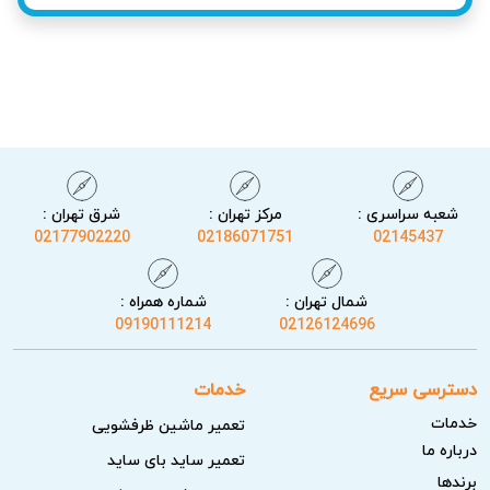
خدمات آریابهکار برای تعمیر یخچال گلسان در
اصفهان
شعبه سراسری :
مرکز تهران :
شرق تهران :
02177902220
02186071751
02145437
خدمات ما شامل تشخیص دقیق عیب، انجام مراحل استاندارد
تعمیر، و تست نهایی کیفیت است تا احتمال بروز مشکل مجدد را
شمال تهران :
شماره همراه :
کاهش دهیم. تمامی هزینه‌ها پس از عیب‌یابی و با توافق مشتری
09190111214
02126124696
اعلام می‌شود.
دسترسی سریع
خدمات
عیب‌یابی و تست موتور
خدمات
تعمیر ماشین ظرفشویی
درباره ما
اساس کار آغاز با تست و عیب‌یابی دقیق موتور است که مهم‌ترین
تعمیر ساید بای ساید
برندها
بخش یخچال می‌باشد. تکنسین‌ها سلامت قطعات، جریان مصرفی