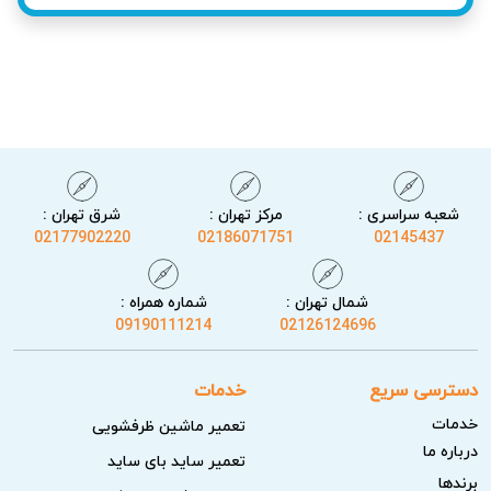
ایمن و مطمئن انجام می‌دهد.
شعبه سراسری :
مرکز تهران :
شرق تهران :
02177902220
02186071751
02145437
شمال تهران :
شماره همراه :
09190111214
02126124696
نکات مهم قبل از درخواست تعمیر لوازم خانگی
ایندزیت
دسترسی سریع
خدمات
خدمات
تعمیر ماشین ظرفشویی
قبل از ثبت درخواست تعمیر لوازم خانگی ایندزیت، بهتر است چند
درباره ما
تعمیر ساید بای ساید
بررسی ساده انجام دهید تا شاید مشکل کوچک حل شود و نیاز به
برندها