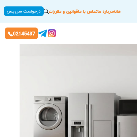
درخواست سرویس
خانه
درباره ما
تماس با ما
قوانین و مقررات
02145437