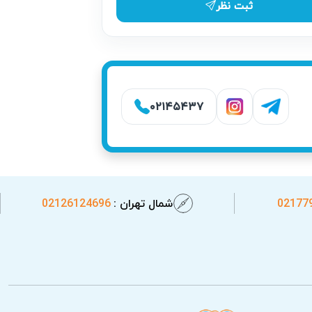
ثبت نظر
 توجه به این موارد، خطرات جبران‌ناپذیری
ت و تخصص خود رفع کرده و سلامت محیط شما را
۰۲۱۴۵۴۳۷
02177
شمال تهران :
02126124696