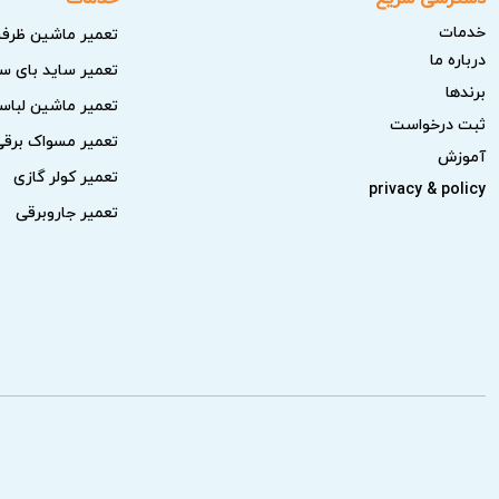
خدمات
تعمیر ماشین ظرف
درباره ما
تعمیر ساید بای س
برندها
تعمیر ماشین لبا
ثبت درخواست
تعمیر مسواک برقی
آموزش
تعمیر کولر گازی
privacy & policy
نکات مهم قبل از درخواست تعمیر لواز
تعمیر جاروبرقی
قبل از تماس با نمایندگی تعمیرات لوازم خان
بهتر مشکل کمک می‌کنند.
بررسی برق و اتصالات:
از سالم بودن پری
بررسی تنظیمات دستگاه:
بازگردانید.
بررسی شرایط نصب و فضای اطراف:
مطم