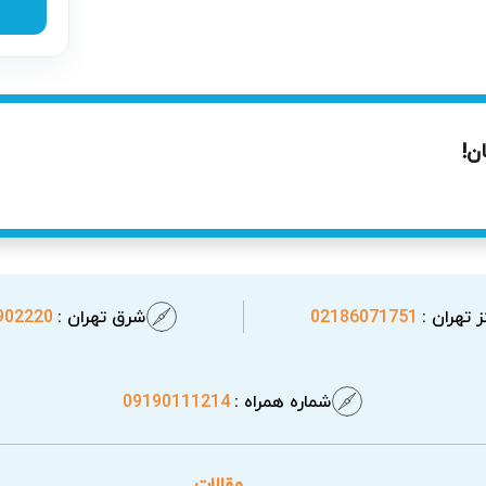
 را از بین ببرید.
تصالی
تی همچون نشتی آب، گاز یا نشت جریان برق حیاتی است. در صورت عدم
د. تعمیرکار لوازم خانگی کنوود در آریابهکار این مشکلات را با دق
ن!
 تهران :
02186071751
شرق تهران :
902220
شماره همراه :
09190111214
مقالات