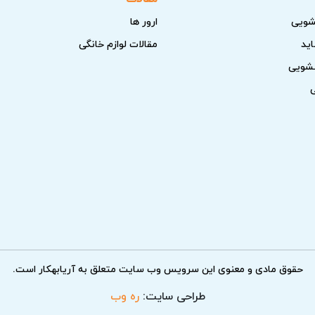
شویی
ارور ها
اید
مقالات لوازم خانگی
سشویی
م خانگی کنوود
گی کنوود، بهتر است چند مورد ساده را بررسی کنید که اغلب مشکلات
ز، دوشاخه، محافظ برق و فیوز مطمئن شوید تا مشکل ناشی از قطع برق
تنظیمات دما، برنامه‌ها و حالت‌های
حقوق مادی و معنوی این سرویس وب سایت متعلق به آریابهکار است.
ئن شوید دستگاه به درستی نصب شده، فضای کافی برای تهویه دارد 
طراحی سایت:
ره وب