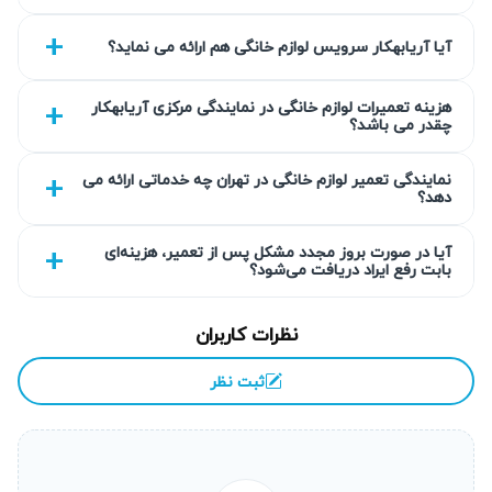
افزایش هزینه‌ها و مشکلات گسترده‌تری بشوند. رسیدگی سریع و
توسط تعمیرکار لوازم خانگی اورال بی متخصص، خصوصا
آیا آریابهکار سرویس لوازم خانگی هم ارائه می نماید؟
نمایندگی تعمیر لوازم خانگی اورال بی باعث کاهش خرابی‌ها و
حفظ عملکرد بهینه دستگاه می‌شود. خدمات ما به صورت تعمیر
هزینه تعمیرات لوازم خانگی در نمایندگی مرکزی آریابهکار
چقدر می باشد؟
لوازم خانگی اورال بی در محل یا در منزل انجام شده و تعرفه
تعمیر لوازم خانگی اورال بی نیز به‌صورت شفاف اعلام می‌گردد.
نمایندگی تعمیر لوازم خانگی در تهران چه خدماتی ارائه می
دهد؟
خرابی بیشتر و افزایش هزینه تعمیر
آیا در صورت بروز مجدد مشکل پس از تعمیر، هزینه‌ای
مشکلات ساده مانند تنظیمات نادرست، خطاهای نرم‌افزاری یا
بابت رفع ایراد دریافت می‌شود؟
خرابی سنسورهای کوچک ممکن است در نگاه اول به نظر غیر
مهم برسند، اما اگر به موقع توسط تعمیرات لوازم خانگی اورال
نظرات کاربران
بی برطرف نشوند، به خرابی قطعات اصلی منجر شده و هزینه
ثبت نظر
تعمیر به طور قابل توجهی افزایش خواهد یافت.
احتمال از کار افتادن کامل دستگاه
ادامه استفاده از دستگاه معیوب فشار مضاعفی روی بخش‌های