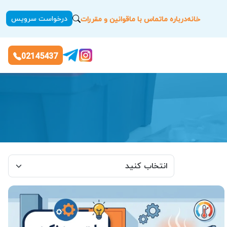
درخواست سرویس
خانه
درباره ما
تماس با ما
قوانین و مقررات
02145437