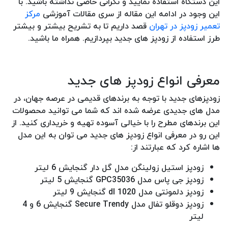
این دستگاه استفاده نمایید و نگرانی خاصی نداشته باشید. با
این وجود در ادامه این مقاله از سری مقالات آموزشی
مرکز
تعمیر زودپز در تهران
قصد داریم تا به تشریح بیشتر و بیشتر
طرز استفاده از زودپز های جدید بپردازیم. همراه ما باشید.
معرفی انواع زودپز های جدید
زودپزهای جدید با توجه به برندهای قدیمی در عرصه جهان، در
مدل های جدیدی عرضه شده اند که شما می توانید محصولات
این برندهای مطرح را با خیالی آسوده تهیه و خریداری کنید. از
این رو در معرفی انواع زودپز های جدید می توان به این مدل
ها اشاره کرد که عبارتند از:
زودپز استیل زولینگن مدل گل دار گنجایش 6 لیتر
زودپز جی پاس مدل GPC35036 گنجایش 5 لیتر
زودپز دلمونتی مدل dl 1020 گنجایش 9 لیتر
زودپز دوقلو تفال مدل Secure Trendy گنجایش 6 و 4
لیتر