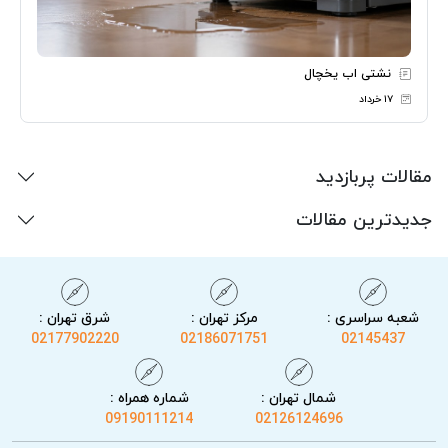
نشتی اب یخچال
۱۷ خرداد
مقالات پربازدید
جدیدترین مقالات
شعبه سراسری :
مرکز تهران :
شرق تهران :
02177902220
02186071751
02145437
شمال تهران :
شماره همراه :
09190111214
02126124696