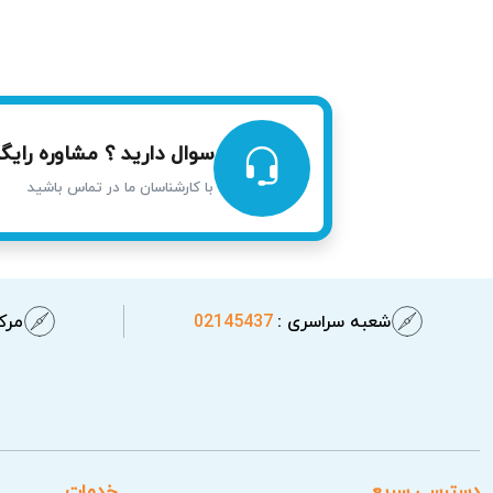
آریابهکار امکان اعزام تعمیرکار به محل مش
خیابان‌های چهارباغ عباسی و توحید امکان ا
همچنین با رعایت نکات ایمنی و بهداشتی، تعمیر 
سوال دارید ؟ مشاوره رایگا
با کارشناسان ما در تماس باشید
شعبه سراسری :
02145437
مرکز
دسترسی سریع
خدمات