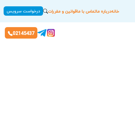
درخواست سرویس
خانه
درباره ما
تماس با ما
قوانین و مقررات
02145437