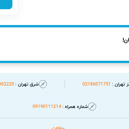
تری را فراهم کرده است و تلاش می‌کند که در همان روز درخواست،
رائه سرویس سریع‌تر وجود دارد. این خدمات در محل باعث راحتی و 
بدون دغدغه را تجربه خواهید کرد.
ن!
 تهران :
02186071751
شرق تهران :
902220
شماره همراه :
09190111214
مقالات