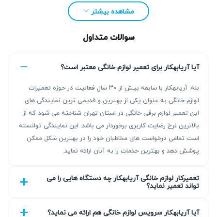
مشاهده بیشتر
سوالات متداول
آیا آریابهکار برای تعمیر لوازم خانگی معتبر است؟
بله. آریابهکار با سابقه بیش از ۳۰ سال فعالیت در حوزه تعمیرات
لوازم خانگی به عنوان یکی از بهترین و قدیمی ترین نمایندگی های
این تعمیر لوازم برقی خانگی در استان تهران شناخته می شود که از
مزیت‌ آریابهکار برای تعمیر ماشین لباسشویی
بالاترین نرخ رضایت کاربری برخوردار می باشد. این نمایندگی توانسته
زیمنس در اصفهان
است تمامی درخواست های مخاطبان خود را در بهترین شکل ممکن
پوشش دهد و بهترین خدمات را به آنان ارائه نماید.
آریابهکار بیش از ۳۰ سال تجربه در تعمیر لوازم خانگی دارد و با
ارائه خدماتی استاندارد و اطمینان‌بخش، همراه با گارانتی کتبی ۹۰
تعمیرکار لوازم خانگی آریابهکار چه دستگاه هایی را می
تا ۴۵۰ روزه، اطمینان خاطر و رضایت مشتریان را فراهم می‌کند.
تواند تعمیر نماید؟
عیب‌یابی دقیق پیش از شروع تعمیر و اجرای اصولی کار از ارکان
این خدمات است.
آیا آریابهکار سرویس لوازم خانگی هم ارائه می نماید؟