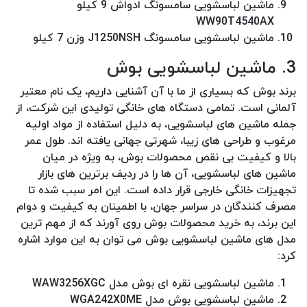
ماشین لباسشویی سامسونگ ادواش 9 کیلو
WW90T4540AX
ماشین لباسشویی سامسونگ J1250NSH وزن 7 کیلو
3. ماشین لباسشویی بوش
برند بوش که بسیاری از ما با آن آشنایی داریم، یک نام معتبر
آلمانی است. تمامی دستگاه های خانگی تولیدی این شرکت، از
جمله ماشین های لباسشویی، به دلیل استفاده از مواد اولیه
مرغوب و طراحی های زیبا، شهرتی جهانی یافته اند. طول عمر
بالا و کیفیت بی نقص محصولات بوش، به ویژه در میان
ماشین های لباسشویی، آن ها را در ردیف برترین های بازار
تجهیزات خانگی خارجی قرار داده است. این امر سبب شده تا
مصرف کنندگان در سراسر جهان، با اطمینان به کیفیت و دوام
این برند، به خرید محصولات بوش روی آورند که از مهم ترین
مدل های ماشین لباسشویی بوش می توان به این موارد اشاره
کرد:
ماشین لباسشویی نقره ای بوش مدل WAW3256XGC
ماشین لباسشویی بوش مدل WGA242X0ME