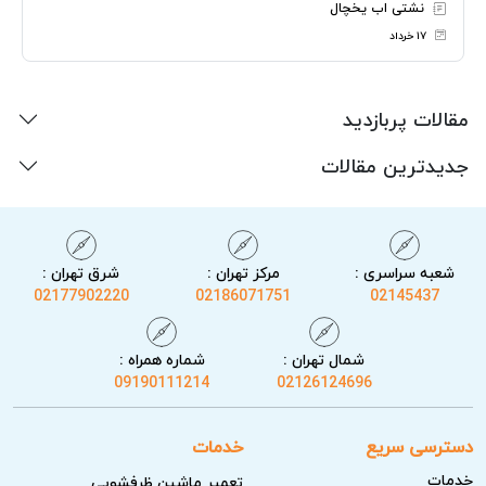
نشتی اب یخچال
۱۷ خرداد
مقالات پربازدید
جدیدترین مقالات
شعبه سراسری :
مرکز تهران :
شرق تهران :
02177902220
02186071751
02145437
شمال تهران :
شماره همراه :
09190111214
02126124696
دسترسی سریع
خدمات
خدمات
تعمیر ماشین ظرفشویی