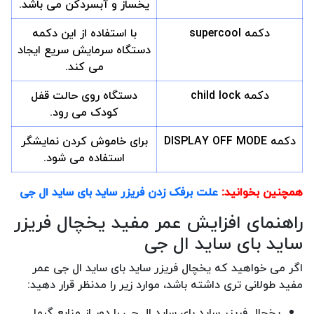
یخساز و آبسردکن می باشد.
دکمه supercool
با استفاده از این دکمه
دستگاه سرمایش سریع ایجاد
می کند.
دکمه child lock
دستگاه روی حالت قفل
کودک می رود.
دکمه DISPLAY OFF MODE
برای خاموش کردن نمایشگر
استفاده می شود.
همچنین بخوانید:
علت برفک زدن فریزر ساید بای ساید ال جی
راهنمای افزایش عمر مفید یخچال فریزر
ساید بای ساید ال جی
اگر می خواهید که یخچال فریزر ساید بای ساید ال جی عمر
مفید طولانی تری داشته باشد، موارد زیر را مدنظر قرار دهید:
یخچال فریزر ساید بای ساید ال جی را دور از منابع گرما