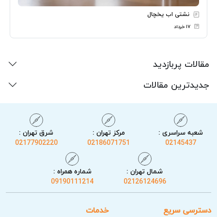
نشتی اب یخچال
۱۷ خرداد
مقالات پربازدید
جدیدترین مقالات
شعبه سراسری :
مرکز تهران :
شرق تهران :
02177902220
02186071751
02145437
شمال تهران :
شماره همراه :
09190111214
02126124696
دسترسی سریع
خدمات