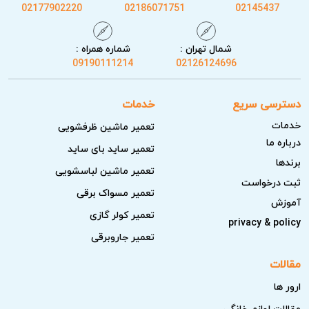
02177902220
02186071751
02145437
شمال تهران :
شماره همراه :
09190111214
02126124696
دسترسی سریع
خدمات
خدمات
تعمیر ماشین ظرفشویی
درباره ما
تعمیر ساید بای ساید
برندها
تعمیر ماشین لباسشویی
ثبت درخواست
تعمیر مسواک برقی
آموزش
تعمیر کولر گازی
privacy & policy
تعمیر جاروبرقی
مقالات
ارور ها
مقالات لوازم خانگی