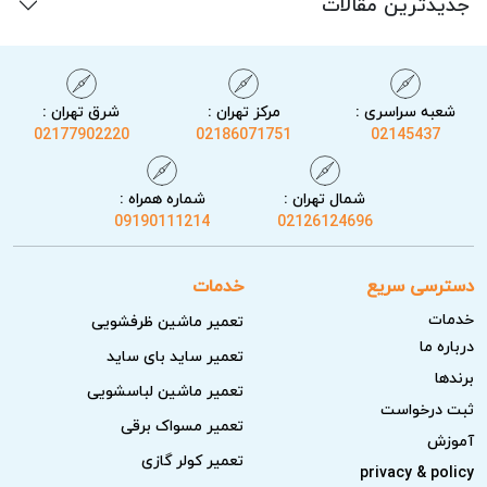
جدیدترین مقالات
شعبه سراسری :
مرکز تهران :
شرق تهران :
02177902220
02186071751
02145437
شمال تهران :
شماره همراه :
09190111214
02126124696
دسترسی سریع
خدمات
خدمات
تعمیر ماشین ظرفشویی
درباره ما
تعمیر ساید بای ساید
برندها
تعمیر ماشین لباسشویی
ثبت درخواست
تعمیر مسواک برقی
آموزش
تعمیر کولر گازی
privacy & policy