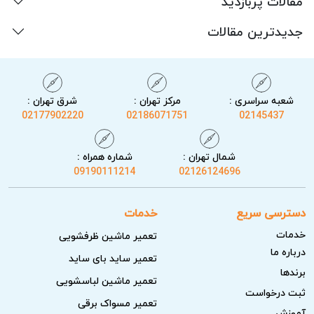
مقالات پربازدید
جدیدترین مقالات
شعبه سراسری :
مرکز تهران :
شرق تهران :
02177902220
02186071751
02145437
شمال تهران :
شماره همراه :
09190111214
02126124696
دسترسی سریع
خدمات
خدمات
تعمیر ماشین ظرفشویی
درباره ما
تعمیر ساید بای ساید
برندها
تعمیر ماشین لباسشویی
ثبت درخواست
تعمیر مسواک برقی
آموزش