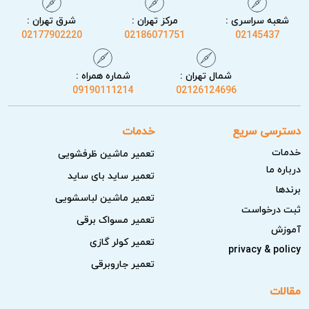
شعبه سراسری :
مرکز تهران :
شرق تهران :
02177902220
02186071751
02145437
شمال تهران :
شماره همراه :
09190111214
02126124696
دسترسی سریع
خدمات
خدمات
تعمیر ماشین ظرفشویی
درباره ما
تعمیر ساید بای ساید
برندها
تعمیر ماشین لباسشویی
ثبت درخواست
تعمیر مسواک برقی
آموزش
تعمیر کولر گازی
privacy & policy
تعمیر جاروبرقی
مقالات