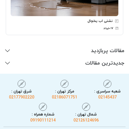
نشتی اب یخچال
۱۷ خرداد
مقالات پربازدید
جدیدترین مقالات
شعبه سراسری :
مرکز تهران :
شرق تهران :
02177902220
02186071751
02145437
شمال تهران :
شماره همراه :
09190111214
02126124696