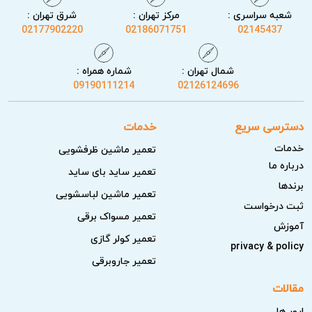
شعبه سراسری :
مرکز تهران :
شرق تهران :
02177902220
02186071751
02145437
شمال تهران :
شماره همراه :
09190111214
02126124696
دسترسی سریع
خدمات
خدمات
تعمیر ماشین ظرفشویی
درباره ما
تعمیر ساید بای ساید
برندها
تعمیر ماشین لباسشویی
ثبت درخواست
تعمیر مسواک برقی
آموزش
تعمیر کولر گازی
privacy & policy
تعمیر جاروبرقی
مقالات
ارور ها