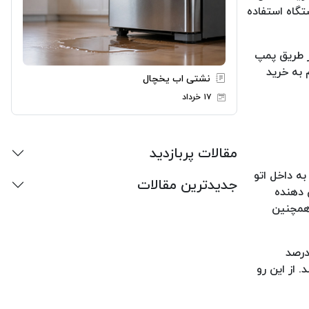
تگاه استفاده
ز طریق پمپ
 به خرید
نشتی اب یخچال
۱۷ خرداد
مقالات پربازدید
ه داخل اتو
جدیدترین مقالات
 دهنده
 همچنین
ها هم این است که اگر شما پروسه جایگذاری مخزن اتو پرس را به میزان 90 درصد با موفقیت انجام دهید و 10 درصد
 از این رو