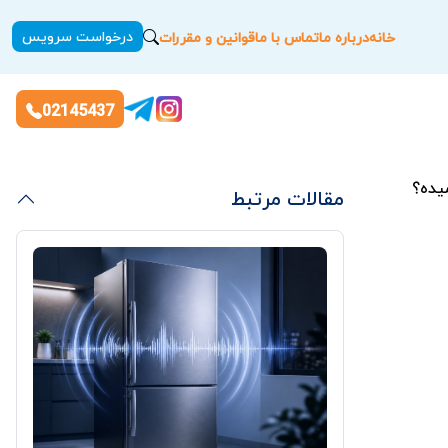
درخواست سرویس
خانه
درباره ما
تماس با ما
قوانین و مقررات
02145437
میده؟
مقالات مرتبط