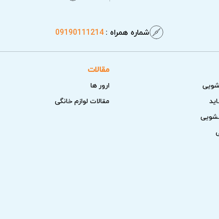
شماره همراه :
09190111214
مقالات
شویی
ارور ها
اید
مقالات لوازم خانگی
سشویی