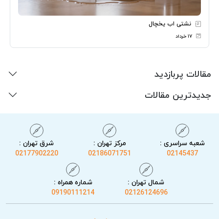
نشتی اب یخچال
۱۷ خرداد
مقالات پربازدید
جدیدترین مقالات
شعبه سراسری :
مرکز تهران :
شرق تهران :
02177902220
02186071751
02145437
شمال تهران :
شماره همراه :
09190111214
02126124696