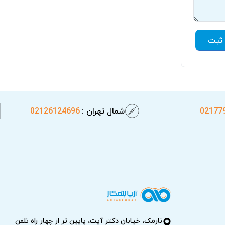
ثبت
02177
شمال تهران :
02126124696
نارمک، خیابان دکتر آیت، پایین تر از چهار راه تلفن