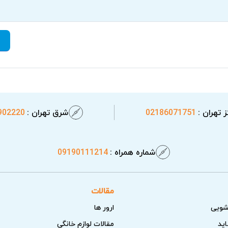
 تهران :
02186071751
شرق تهران :
902220
شماره همراه :
09190111214
مقالات
شویی
ارور ها
اید
مقالات لوازم خانگی