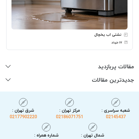
نشتی اب یخچال
۱۷ خرداد
مقالات پربازدید
جدیدترین مقالات
شعبه سراسری :
مرکز تهران :
شرق تهران :
02177902220
02186071751
02145437
شمال تهران :
شماره همراه :