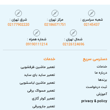
شعبه سراسری :
مرکز تهران :
شرق تهران :
02177902220
02186071751
02145437
شمال تهران :
شماره همراه :
09190111214
02126124696
دسترسی سریع
خدمات
خدمات
تعمیر ماشین ظرفشویی
درباره ما
تعمیر ساید بای ساید
برندها
تعمیر ماشین لباسشویی
ثبت درخواست
تعمیر مسواک برقی
آموزش
تعمیر کولر گازی
privacy & policy
تعمیر جاروبرقی