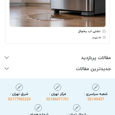
نشتی اب یخچال
۱۷ خرداد
مقالات پربازدید
جدیدترین مقالات
شعبه سراسری :
مرکز تهران :
شرق تهران :
02177902220
02186071751
02145437
شمال تهران :
شماره همراه :