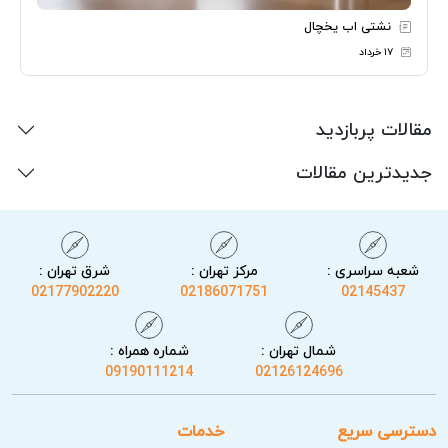
نشتی اب یخچال
۱۷ خرداد
مقالات پربازدید
جدیدترین مقالات
شعبه سراسری :
مرکز تهران :
شرق تهران :
02177902220
02186071751
02145437
شمال تهران :
شماره همراه :
09190111214
02126124696
دسترسی سریع
خدمات