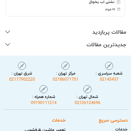
نشتی اب یخچال
۱۷ خرداد
مقالات پربازدید
جدیدترین مقالات
شعبه سراسری :
مرکز تهران :
شرق تهران :
02177902220
02186071751
02145437
شمال تهران :
شماره همراه :
09190111214
02126124696
دسترسی سریع
خدمات
خدمات
تعمیر ماشین ظرفشویی