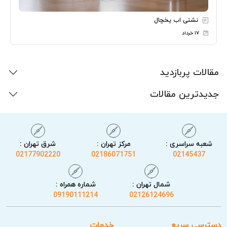
نشتی اب یخچال
۱۷ خرداد
مقالات پربازدید
جدیدترین مقالات
شعبه سراسری :
مرکز تهران :
شرق تهران :
02177902220
02186071751
02145437
شمال تهران :
شماره همراه :
09190111214
02126124696
دسترسی سریع
خدمات