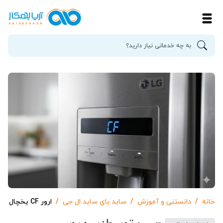
خانه
دانستنی و آموزش
ساید بای ساید ال جی
ارور CF یخچال ساید ال‌جی | بررسی علت و رفع خطای فن کندانسور