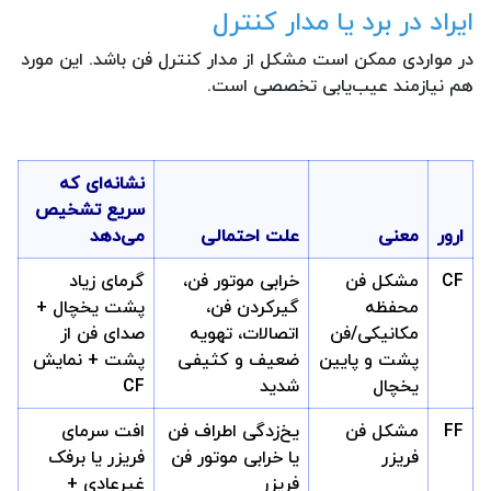
ایراد در برد یا مدار کنترل
در مواردی ممکن است مشکل از مدار کنترل فن باشد. این مورد
هم نیازمند عیب‌یابی تخصصی است.
نشانه‌ای که
سریع تشخیص
ارور
معنی
علت احتمالی
می‌دهد
CF
مشکل فن
خرابی موتور فن،
گرمای زیاد
محفظه
گیرکردن فن،
پشت یخچال +
مکانیکی/فن
اتصالات، تهویه
صدای فن از
پشت و پایین
ضعیف و کثیفی
پشت + نمایش
یخچال
شدید
CF
FF
مشکل فن
یخ‌زدگی اطراف فن
افت سرمای
فریزر
یا خرابی موتور فن
فریزر یا برفک
فریزر
غیرعادی +