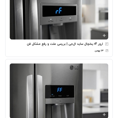
ارور rF یخچال ساید ال‌جی | بررسی علت و رفع مشکل فن
۱۳ بهمن