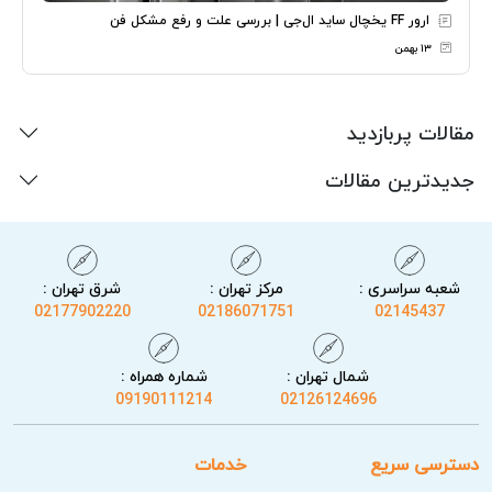
ارور FF یخچال ساید ال‌جی | بررسی علت و رفع مشکل فن
۱۳ بهمن
مقالات پربازدید
جدیدترین مقالات
شعبه سراسری :
مرکز تهران :
شرق تهران :
02177902220
02186071751
02145437
شمال تهران :
شماره همراه :
09190111214
02126124696
دسترسی سریع
خدمات