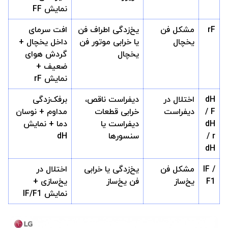
نمایش FF
rF
مشکل فن
یخ‌زدگی اطراف فن
افت سرمای
یخچال
یا خرابی موتور فن
داخل یخچال +
یخچال
گردش هوای
ضعیف +
نمایش rF
dH
اختلال در
دیفراست ناقص،
برفک‌زدگی
/ F
دیفراست
خرابی قطعات
مداوم + نوسان
dH
دیفراست یا
دما + نمایش
/ r
سنسورها
dH
dH
IF /
مشکل فن
یخ‌زدگی یا خرابی
اختلال در
F1
یخ‌ساز
فن یخ‌ساز
یخ‌سازی +
نمایش IF/F1