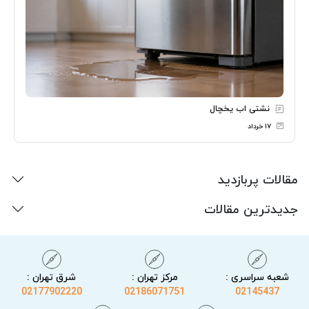
نشتی اب یخچال
۱۷ خرداد
مقالات پربازدید
جدیدترین مقالات
شعبه سراسری :
مرکز تهران :
شرق تهران :
02177902220
02186071751
02145437