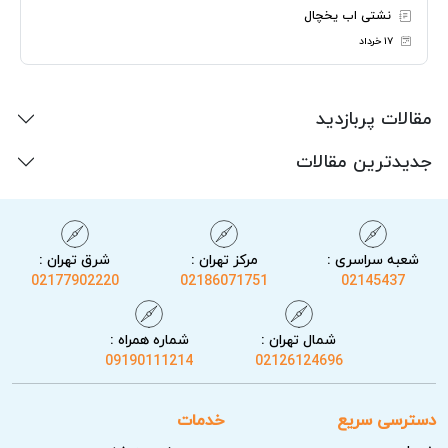
نشتی اب یخچال
۱۷ خرداد
مقالات پربازدید
جدیدترین مقالات
شعبه سراسری :
مرکز تهران :
شرق تهران :
02177902220
02186071751
02145437
شمال تهران :
شماره همراه :
09190111214
02126124696
دسترسی سریع
خدمات