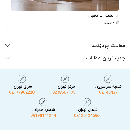
نشتی اب یخچال
۱۷ خرداد
مقالات پربازدید
جدیدترین مقالات
شعبه سراسری :
مرکز تهران :
شرق تهران :
02177902220
02186071751
02145437
شمال تهران :
شماره همراه :
09190111214
02126124696