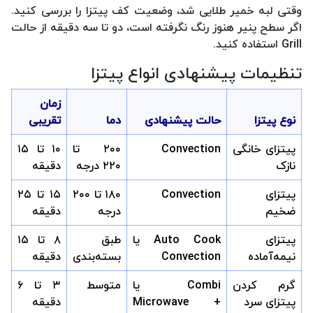
وقتی لبه خمیر طلایی شد، وضعیت کف پیتزا را بررسی کنید.
اگر سطح پنیر هنوز رنگ نگرفته است، دو تا سه دقیقه از حالت
Grill استفاده کنید.
تنظیمات پیشنهادی انواع پیتزا
زمان
نوع پیتزا
حالت پیشنهادی
دما
تقریبی
پیتزای خانگی
Convection
۲۰۰ تا
۱۰ تا ۱۵
نازک
۲۲۰ درجه
دقیقه
پیتزای
Convection
۱۸۰ تا ۲۰۰
۱۵ تا ۲۵
ضخیم
درجه
دقیقه
پیتزای
Auto Cook یا
طبق
۸ تا ۱۵
نیمه‌آماده
Convection
بسته‌بندی
دقیقه
گرم کردن
Combi یا
متوسط
۳ تا ۶
پیتزای سرد
Microwave +
دقیقه