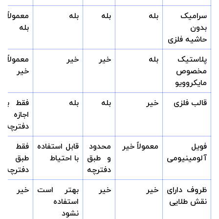
سرامیک
بله
بله
بله
معمولاً
بدون
بله
حاشیه فلزی
پلاستیک
بله
خیر
خیر
معمولاً
مخصوص
خیر
مایکروویو
قالب فلزی
خیر
بله
بله
فقط با
اجازه
دفترچه
فویل
معمولاً خیر
محدود
قابل استفاده
فقط
آلومینیومی
و طبق
با احتیاط
طبق
دفترچه
دفترچه
ظروف دارای
خیر
خیر
بهتر است
خیر
نقش طلایی
استفاده
نشود