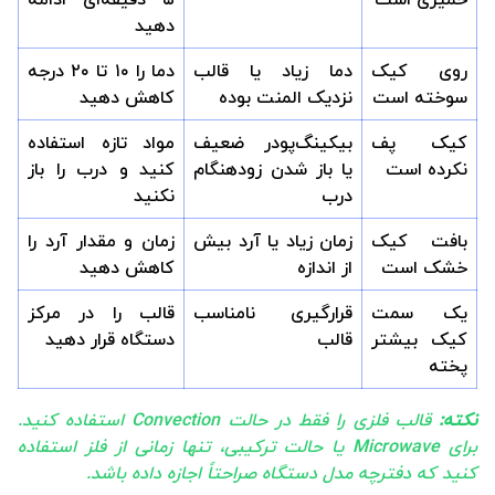
دهید
روی کیک
دما زیاد یا قالب
دما را ۱۰ تا ۲۰ درجه
سوخته است
نزدیک المنت بوده
کاهش دهید
کیک پف
بیکینگ‌پودر ضعیف
مواد تازه استفاده
نکرده است
یا باز شدن زودهنگام
کنید و درب را باز
درب
نکنید
بافت کیک
زمان زیاد یا آرد بیش
زمان و مقدار آرد را
خشک است
از اندازه
کاهش دهید
یک سمت
قرارگیری نامناسب
قالب را در مرکز
کیک بیشتر
قالب
دستگاه قرار دهید
پخته
نکته:
قالب فلزی را فقط در حالت Convection استفاده کنید.
برای Microwave یا حالت ترکیبی، تنها زمانی از فلز استفاده
کنید که دفترچه مدل دستگاه صراحتاً اجازه داده باشد.