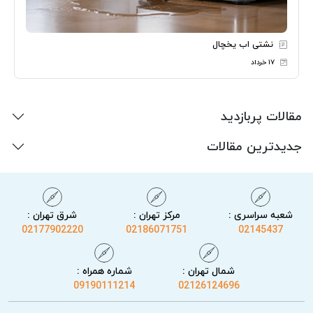
نشتی اب یخچال
۱۷ خرداد
مقالات پربازدید
جدیدترین مقالات
شعبه سراسری :
مرکز تهران :
شرق تهران :
02177902220
02186071751
02145437
شمال تهران :
شماره همراه :
09190111214
02126124696