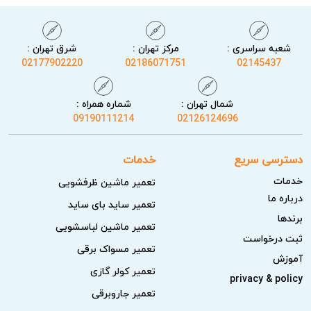
شعبه سراسری :
مرکز تهران :
شرق تهران :
02177902220
02186071751
02145437
شمال تهران :
شماره همراه :
09190111214
02126124696
دسترسی سریع
خدمات
خدمات
تعمیر ماشین ظرفشویی
درباره ما
تعمیر ساید بای ساید
برندها
تعمیر ماشین لباسشویی
ثبت درخواست
تعمیر مسواک برقی
آموزش
تعمیر کولر گازی
privacy & policy
تعمیر جاروبرقی