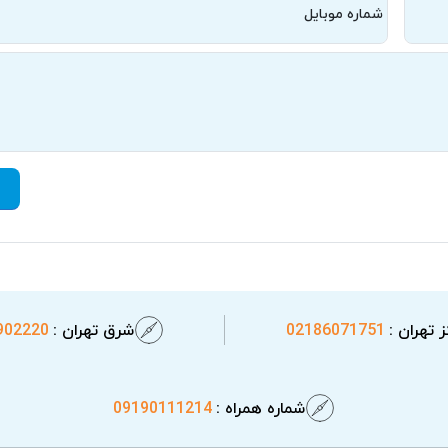
شماره موبایل
 تهران :
02186071751
شرق تهران :
902220
شماره همراه :
09190111214