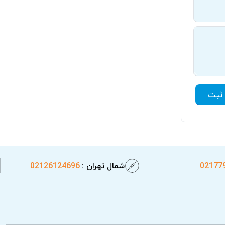
ثبت
02177
شمال تهران :
02126124696