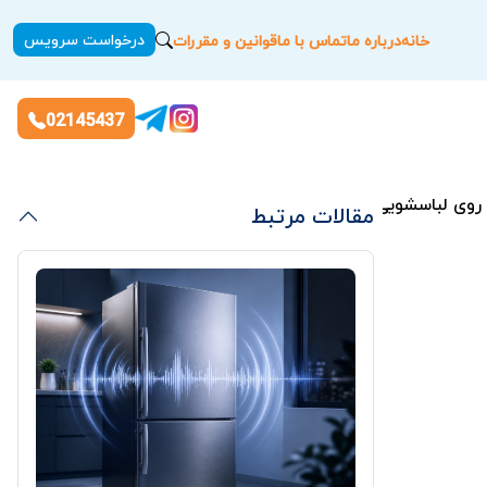
درخواست سرویس
خانه
درباره ما
تماس با ما
قوانین و مقررات
02145437
روی لباسشویی توشیبا
مقالات مرتبط