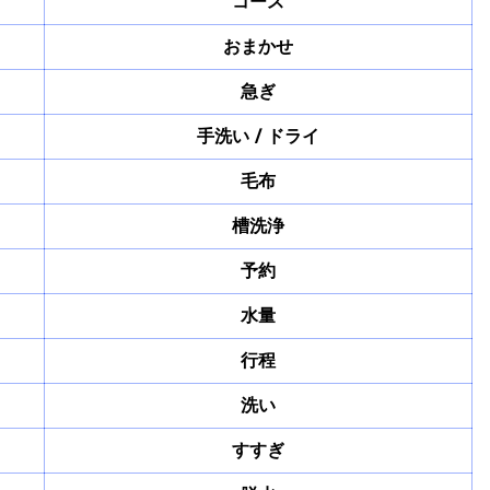
コース
おまかせ
急ぎ
手洗い / ドライ
毛布
槽洗浄
予約
水量
行程
洗い
すすぎ