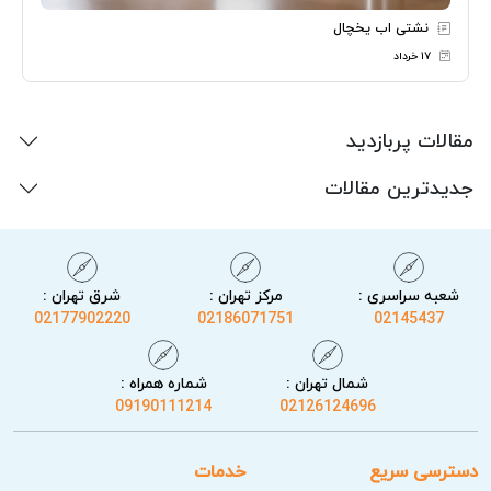
نشتی اب یخچال
۱۷ خرداد
مقالات پربازدید
جدیدترین مقالات
شعبه سراسری :
مرکز تهران :
شرق تهران :
02177902220
02186071751
02145437
شمال تهران :
شماره همراه :
09190111214
02126124696
دسترسی سریع
خدمات