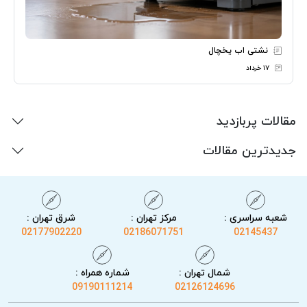
نشتی اب یخچال
۱۷ خرداد
مقالات پربازدید
جدیدترین مقالات
شعبه سراسری :
مرکز تهران :
شرق تهران :
02177902220
02186071751
02145437
شمال تهران :
شماره همراه :
09190111214
02126124696