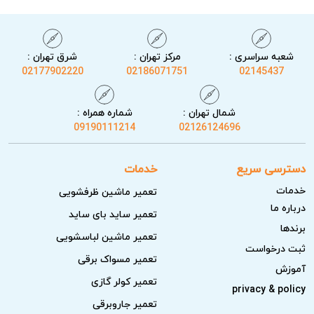
شعبه سراسری :
مرکز تهران :
شرق تهران :
02177902220
02186071751
02145437
شمال تهران :
شماره همراه :
09190111214
02126124696
دسترسی سریع
خدمات
خدمات
تعمیر ماشین ظرفشویی
درباره ما
تعمیر ساید بای ساید
برندها
تعمیر ماشین لباسشویی
ثبت درخواست
تعمیر مسواک برقی
آموزش
تعمیر کولر گازی
privacy & policy
تعمیر جاروبرقی