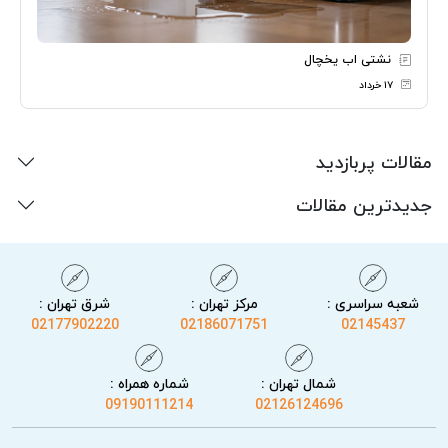
نشتی اب یخچال
۱۷ خرداد
مقالات پربازدید
جدیدترین مقالات
شعبه سراسری :
مرکز تهران :
شرق تهران :
02177902220
02186071751
02145437
شمال تهران :
شماره همراه :
09190111214
02126124696