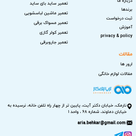
درباره ما
تعمیر ساید بای ساید
برندها
تعمیر ماشین لباسشویی
ثبت درخواست
تعمیر مسواک برقی
آموزش
تعمیر کولر گازی
privacy & policy
تعمیر جاروبرقی
مقالات
ارور ها
مقالات لوازم خانگی
نارمک، خیابان دکتر آیت، پایین تر از چهار راه تلفن خانه، نرسیده به
خیابان دماوند، شماره ۶۸ ، واحد ۱
aria.behkar@gmail.com