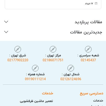
۱۷ خرداد
مقالات پربازدید
جدیدترین مقالات
شعبه سراسری :
مرکز تهران :
شرق تهران :
02177902220
02186071751
02145437
شمال تهران :
شماره همراه :
09190111214
02126124696
دسترسی سریع
خدمات
خدمات
تعمیر ماشین ظرفشویی