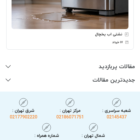
نشتی اب یخچال
۱۷ خرداد
مقالات پربازدید
جدیدترین مقالات
شعبه سراسری :
مرکز تهران :
شرق تهران :
02177902220
02186071751
02145437
شمال تهران :
شماره همراه :