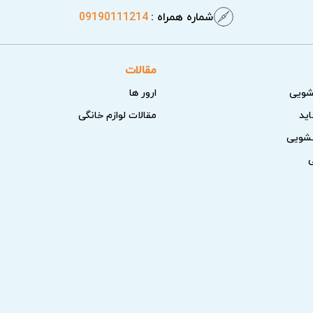
شماره همراه :
09190111214
مقالات
شویی
ارور ها
اید
مقالات لوازم خانگی
سشویی