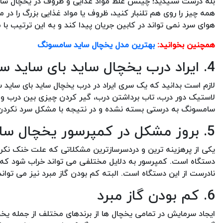
بله درست شنیدید! چینش غلط مواد غذایی و ظروف در یخچال ساید
همه چیز را روی هم تلنبار کنید، ظروف یا مواد غذایی بزرگ را در
هوای سرد نمی تواند در کابین جریان پیدا کند و به این ترتیب 
همچنین بخوانید:
بهترین مدل یخچال ساید سامسونگ
4. ایراد درب یخچال ساید بای ساید سامسونگ
لازم است بدانید که یک سری ایراد در درب یخچال ساید بای ساید
لاستیک دور درب، تاب برداشتن درب، گیر کردن چیزی بین درب و 
سامسونگ به درستی بسته نشده و در نتیجه با مشکل سرد نکردن
5. بروز مشکل در کمپرسور یخچال ساید بای ساید سامسونگ
یکی از پرهزینه ترین و دردسرسازترین مشکلاتی که علت خنک نکرد
دستگاه است. کمپرسور به دلایل مختلفی می تواند خراب شود که ی
نادرست از این دستگاه است. البته کم بودن گاز مبرد نیز می توا
6. کم بودن گاز مبرد
ایجاد سرمایش در تمامی یخچال ها از برندهای مختلف از جمله یخچا