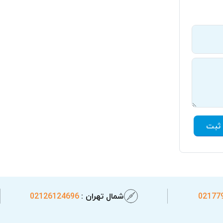
ثبت
02177
شمال تهران :
02126124696