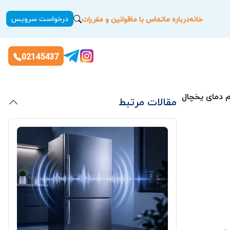
درخواست سرویس
خانه
درباره ما
تماس با ما
قوانین و مقررات
02145437
م دمای یخچال جنرال بست
مقالات مرتبط