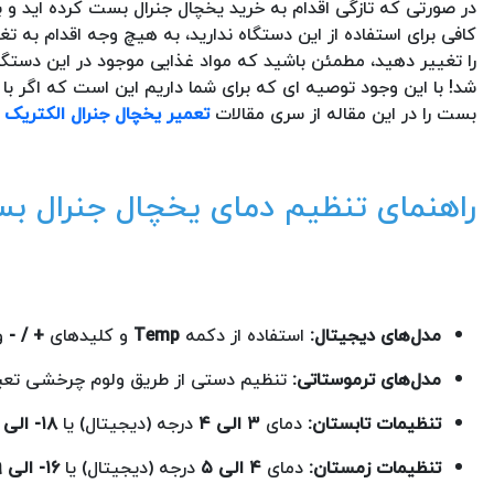
در صورتی که تازگی اقدام به خرید یخچال جنرال بست کرده اید و ب
کافی برای استفاده از این دستگاه ندارید، به هیچ وجه اقدام به 
را تغییر دهید، مطمئن باشید که مواد غذایی موجود در این دستگا
شد! با این وجود توصیه ای که برای شما داریم این است که اگر ب
بست را در این مقاله از سری مقالات
تعمیر یخچال جنرال الکتریک
ب
راهنمای تنظیم دمای یخچال جنرال بس
مدل‌های دیجیتال:
استفاده از دکمه
Temp
و کلیدهای
+ / -
و 
مدل‌های ترموستاتی:
تنظیم دستی از طریق ولوم چرخشی تعبی
تنظیمات تابستان:
دمای
۳ الی ۴
درجه (دیجیتال) یا
۱۸- الی ۲۰-
تنظیمات زمستان:
دمای
۴ الی ۵
درجه (دیجیتال) یا
۱۶- الی ۱۹-