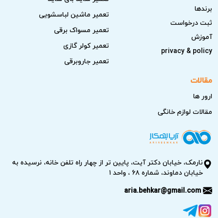
برندها
تعمیر ماشین لباسشویی
ثبت درخواست
تعمیر مسواک برقی
آموزش
تعمیر کولر گازی
privacy & policy
تعمیر جاروبرقی
مقالات
ارور ها
مقالات لوازم خانگی
نارمک، خیابان دکتر آیت، پایین تر از چهار راه تلفن خانه، نرسیده به
خیابان دماوند، شماره ۶۸ ، واحد ۱
aria.behkar@gmail.com