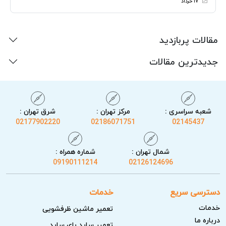
۱۷ خرداد
مقالات پربازدید
جدیدترین مقالات
شعبه سراسری :
مرکز تهران :
شرق تهران :
02177902220
02186071751
02145437
شمال تهران :
شماره همراه :
09190111214
02126124696
دسترسی سریع
خدمات
خدمات
تعمیر ماشین ظرفشویی
درباره ما
تعمیر ساید بای ساید