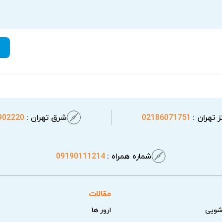
 تهران :
02186071751
شرق تهران :
902220
شماره همراه :
09190111214
مقالات
شویی
ارور ها