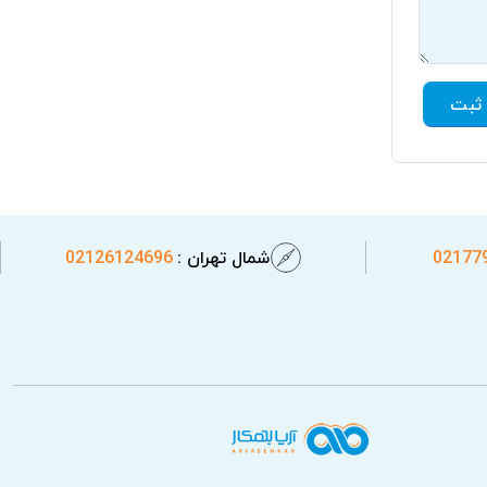
ثبت
02177
شمال تهران :
02126124696