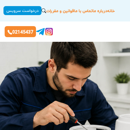
درخواست سرویس
خانه
درباره ما
تماس با ما
قوانین و مقررات
02145437