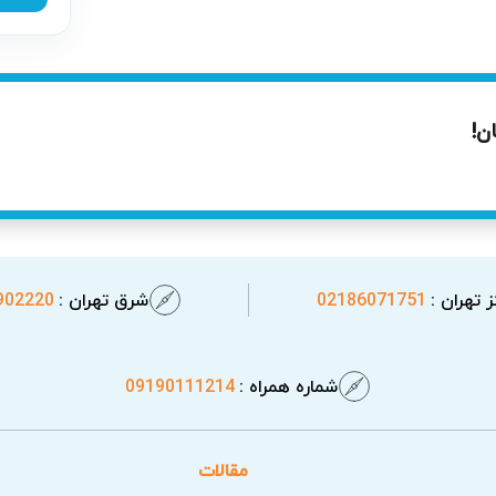
 داغ شدن غیرعادی قطعات در موتور ظرفشویی می‌تواند خطرات جدی 
ار با رعایت استانداردهای ایمنی و توسط متخصصان حرفه‌ای انجام می‌
ن!
 تهران :
02186071751
شرق تهران :
902220
شماره همراه :
09190111214
مقالات