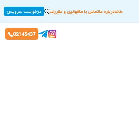
درخواست سرویس
خانه
درباره ما
تماس با ما
قوانین و مقررات
02145437