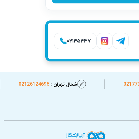
از جمله آتش‌سوزی و برق‌گرفتگی به همراه
شود.
۰۲۱۴۵۴۳۷
02177
شمال تهران :
02126124696