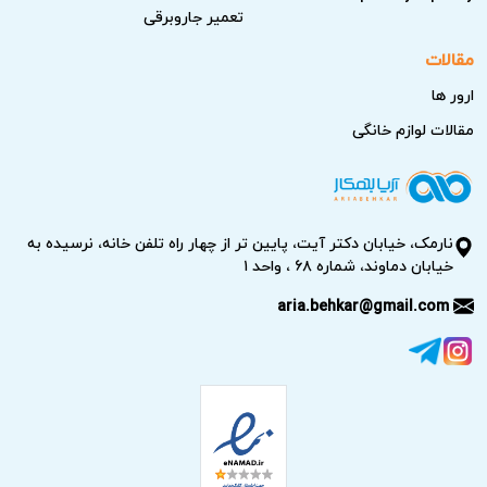
&#۱۷۰۵;&#۱۶۰۸;&#۱۵۷۸;&#۱۵۷۵;&#۱۶۰۷;‌&#۱۵۷۸;&#۱۵۸
تعمیر جاروبرقی
۵;&#۱۷۴۰;&#۱۶۰۶;
مقالات
&#۱۵۸۶;&#۱۶۰۵;&#۱۵۷۵;&#۱۶۰۶;&#۱۵۴۸;
ارور ها
&#۱۵۷۸;&#۱۵۹۳;&#۱۶۰۵;&#۱۷۴۰;&#۱۵۸۵;&#۱۷۰۵;&#۱۵۷
۵;&#۱۵۸۵; &#۱۶۰۵;&#۱۵۸۰;&#۱۵۸۵;&#۱۵۷۶;
مقالات لوازم خانگی
&#۱۵۸۳;&#۱۵۸۵; &#۱۶۰۵;&#۱۶۰۶;&#۱۵۸۶;&#۱۶۰۴;
&#۱۵۸۸;&#۱۶۰۵;&#۱۵۷۵;
&#۱۵۸۱;&#۱۵۷۵;&#۱۵۹۰;&#۱۵۸۵;
نارمک، خیابان دکتر آیت، پایین تر از چهار راه تلفن خانه، نرسیده به
&#۱۵۸۸;&#۱۶۰۸;&#۱۵۸۳;.
خیابان دماوند، شماره ۶۸ ، واحد ۱
aria.behkar@gmail.com