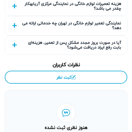
هزینه تعمیرات لوازم خانگی در نمایندگی مرکزی آریابهکار
&#۱۵۸۲;&#۱۵۹۱;&#۱۵۷۵;&#۱۶۰۷;&#۱۵۷۵;&#۱۷۴۰;
چقدر می باشد؟
&#۱۶۰۵;&#۱۵۷۸;&#۱۵۸۳;&#۱۵۷۵;&#۱۶۰۸;&#۱۶۰۴;
نمایندگی تعمیر لوازم خانگی در تهران چه خدماتی ارائه می
&#۱۶۰۶;&#۱۶۰۵;&#۱۵۷۵;&#۱۷۴۰;&#۱۵۸۸;
دهد؟
&#۱۵۸۳;&#۱۵۷۵;&#۱۵۸۳;&#۱۶۰۷;
&#۱۵۸۸;&#۱۵۸۳;&#۱۶۰۷; &#۱۵۸۵;&#۱۶۰۸;&#۱۷۴۰;
آیا در صورت بروز مجدد مشکل پس از تعمیر، هزینه‌ای
بابت رفع ایراد دریافت می‌شود؟
&#۱۶۶۲;&#۱۶۰۶;&#۱۶۰۴;&#۱۵۴۸; &#۱۶۰۸;
&#۱۷۰۵;&#۱۵۷۵;&#۱۶۰۷;&#۱۵۸۸;
نظرات کاربران
&#۱۷۰۵;&#۱۵۷۵;&#۱۵۸۵;&#۱۵۷۵;&#۱۷۴۰;&#۱۷۴۰;
&#۱۷۰۵;&#۱۶۰۴;&#۱۷۴۰; &#۱۵۷۵;&#۱۵۸۶;
ثبت نظر
&#۱۵۸۵;&#۱۵۷۵;&#۱۷۴۰;&#۱۵۸۰;‌&#۱۵۷۸;&#۱۵۸۵;&#۱۷۴
۰;&#۱۶۰۶;
&#۱۶۰۶;&#۱۵۸۸;&#۱۵۷۵;&#۱۶۰۶;&#۱۶۰۷;‌&#۱۶۰۷;&#۱۵۷
۵;&#۱۷۴۰; &#۱۶۰۶;&#۱۷۴۰;&#۱۵۷۵;&#۱۵۸۶;
&#۱۵۷۶;&#۱۶۰۷;
&#۱۵۷۸;&#۱۵۹۳;&#۱۶۰۵;&#۱۷۴۰;&#۱۵۸۵;
هنوز نظری ثبت نشده