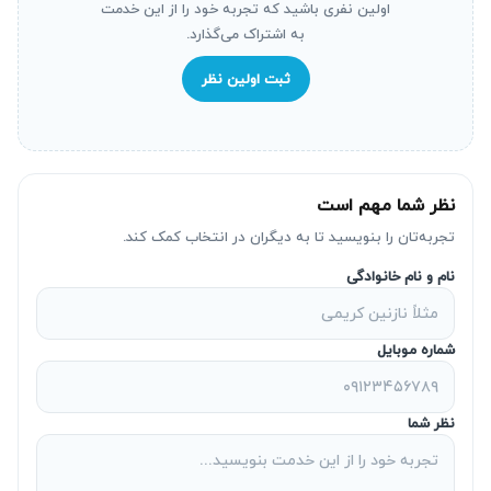
اولین نفری باشید که تجربه خود را از این خدمت
&#۱۶۶۲;&#۱۷۰۵;&#۱۷۴۰;&#۱۵۸۰;
به اشتراک می‌گذارد.
&#۱۶۶۲;&#۱۵۷۵;&#۱۵۸۵;&#۱۶۰۵;&#۱۵۷۵;
&#۱۶۰۷;&#۱۵۸۷;&#۱۵۷۸;&#۱۶۰۶;&#۱۵۸۳;.
ثبت اولین نظر
&#۱۵۸۳;&#۱۵۸۵;
&#۱۵۷۰;&#۱۵۸۵;&#۱۷۴۰;&#۱۵۷۵;&#۱۵۷۶;&#۱۶۰۷;&#۱۷۰
۵;&#۱۵۷۵;&#۱۵۸۵;&#۱۵۴۸;
نظر شما مهم است
&#۱۵۷۸;&#۱۵۹۳;&#۱۶۰۵;&#۱۷۴۰;&#۱۵۸۵;
&#۱۵۷۵;&#۱۷۴۰;&#۱۶۰۶;
تجربه‌تان را بنویسید تا به دیگران در انتخاب کمک کند.
&#۱۵۸۳;&#۱۵۸۷;&#۱۵۷۸;&#۱۷۱۱;&#۱۵۷۵;&#۱۶۰۷;‌&#۱۶۰
نام و نام خانوادگی
۷;&#۱۵۷۵; &#۱۵۷۶;&#۱۶۰۷;
&#۱۵۸۹;&#۱۶۰۸;&#۱۵۸۵;&#۱۵۷۸;
شماره موبایل
&#۱۵۷۸;&#۱۵۸۲;&#۱۵۸۹;&#۱۵۸۹;&#۱۷۴۰; &#۱۶۰۸;
&#۱۵۸۳;&#۱۵۸۵; &#۱۶۰۵;&#۱۵۸۱;&#۱۶۰۴;
نظر شما
&#۱۵۸۸;&#۱۶۰۵;&#۱۵۷۵;
&#۱۵۷۵;&#۱۶۰۶;&#۱۵۸۰;&#۱۵۷۵;&#۱۶۰۵;
&#۱۶۰۵;&#۱۷۴۰;‌&#۱۵۸۸;&#۱۶۰۸;&#۱۵۸۳;.