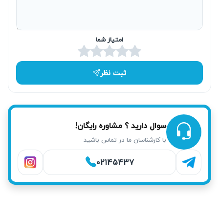
&#۱۵۷۶;&#۱۵۷۵;
&#۱۵۷۸;&#۱۵۸۸;&#۱۵۸۲;&#۱۷۴۰;&#۱۵۸۹;
امتیاز شما
&#۱۵۸۳;&#۱۶۰۲;&#۱۷۴۰;&#۱۶۰۲;
&#۱۶۰۵;&#۱۵۸۸;&#۱۷۰۵;&#۱۶۰۴; &#۱۶۰۸;
&#۱۵۷۵;&#۱۵۸۵;&#۱۵۷۵;&#۱۵۷۴;&#۱۶۰۷;
ثبت نظر
&#۱۷۱۱;&#۱۵۷۵;&#۱۵۸۵;&#۱۵۷۵;&#۱۶۰۶;&#۱۵۷۸;&#۱۷۴
۰; &#۱۷۰۵;&#۱۵۷۸;&#۱۵۷۶;&#۱۷۴۰; &#۱۷۸۵;&#۱۷۷۶;
&#۱۵۸۵;&#۱۶۰۸;&#۱۵۸۶;&#۱۶۰۷;&#۱۵۴۸;
سوال دارید ؟ مشاوره رایگان!
&#۱۶۰۷;&#۱۵۸۶;&#۱۷۴۰;&#۱۶۰۶;&#۱۶۰۷;
با کارشناسان ما در تماس باشید
&#۱۵۷۸;&#۱۵۹۳;&#۱۶۰۵;&#۱۷۴۰;&#۱۵۸۵;
&#۱۶۶۲;&#۱۷۰۵;&#۱۷۴۰;&#۱۵۸۰;
۰۲۱۴۵۴۳۷
&#۱۶۶۲;&#۱۵۷۵;&#۱۵۸۵;&#۱۶۰۵;&#۱۵۷۵;
&#۱۵۹۱;&#۱۵۷۶;&#۱۶۰۲; &#۱۶۰۶;&#۱۵۸۵;&#۱۵۸۲;
&#۱۵۷۵;&#۱۵۷۸;&#۱۵۸۱;&#۱۵۷۵;&#۱۵۸۳;&#۱۷۴۰;&#۱۶۰
۷; &#۱۵۷۸;&#۱۶۰۶;&#۱۵۹۲;&#۱۷۴۰;&#۱۶۰۵;