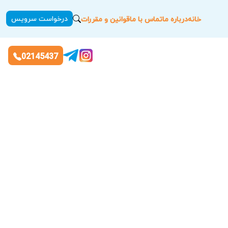
درخواست سرویس
خانه
درباره ما
تماس با ما
قوانین و مقررات
02145437