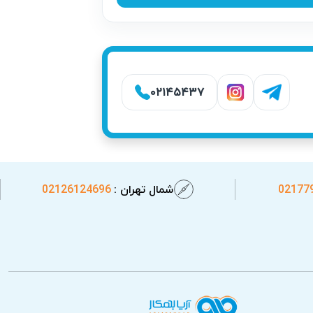
۰۲۱۴۵۴۳۷
02177
شمال تهران :
02126124696