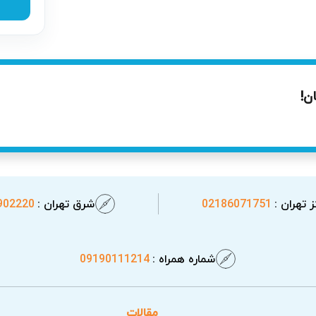
ن!
 تهران :
02186071751
شرق تهران :
902220
شماره همراه :
09190111214
مقالات