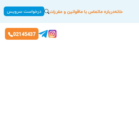
درخواست سرویس
خانه
درباره ما
تماس با ما
قوانین و مقررات
02145437