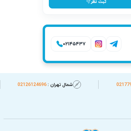
ثبت نظر
۰۲۱۴۵۴۳۷
02177
شمال تهران :
02126124696